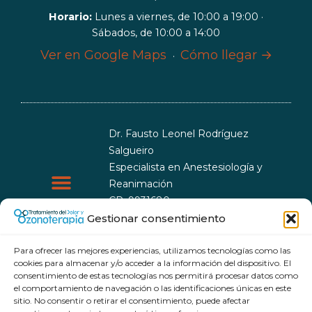
Horario:
Lunes a viernes, de 10:00 a 19:00 ·
Sábados, de 10:00 a 14:00
Ver en Google Maps
Cómo llegar →
·
Dr. Fausto Leonel Rodríguez
Salgueiro
Especialista en Anestesiología y
Reanimación
CP: 9931680
CEsp: 9999993
Gestionar consentimiento
Política de cookies
Política de privacidad
Para ofrecer las mejores experiencias, utilizamos tecnologías como las
cookies para almacenar y/o acceder a la información del dispositivo. El
consentimiento de estas tecnologías nos permitirá procesar datos como
el comportamiento de navegación o las identificaciones únicas en este
sitio. No consentir o retirar el consentimiento, puede afectar
© 2026 Tratamiento del dolor y Ozonoterapia. Todos los