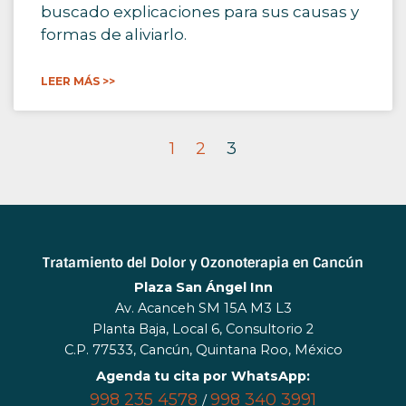
buscado explicaciones para sus causas y
formas de aliviarlo.
LEER MÁS >>
1
2
3
Tratamiento del Dolor y Ozonoterapia en Cancún
Plaza San Ángel Inn
Av. Acanceh SM 15A M3 L3
Planta Baja, Local 6, Consultorio 2
C.P. 77533, Cancún, Quintana Roo, México
Agenda tu cita por WhatsApp:
998 235 4578
998 340 3991
/