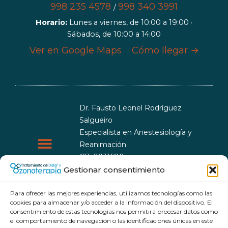
998 235 4578
998 340 3991
/
Horario:
Lunes a viernes, de 10:00 a 19:00 ·
Sábados, de 10:00 a 14:00
Ver en Google Maps
Cómo llegar →
·
Dr. Fausto Leonel Rodríguez
Salgueiro
Especialista en Anestesiología y
Reanimación
CP: 9931680
CEsp: 9999993
Gestionar consentimiento
Política de cookies
Política de privacidad
Para ofrecer las mejores experiencias, utilizamos tecnologías como las
cookies para almacenar y/o acceder a la información del dispositivo. El
consentimiento de estas tecnologías nos permitirá procesar datos como
el comportamiento de navegación o las identificaciones únicas en este