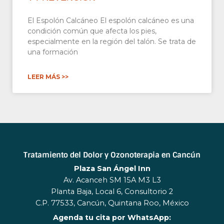
El Espolón Calcáneo El espolón calcáneo es una
condición común que afecta los pies,
especialmente en la región del talón. Se trata de
una formación
LEER MÁS >>
Tratamiento del Dolor y Ozonoterapia en Cancún
Plaza San Ángel Inn
Av. Acanceh SM 15A M3 L3
Planta Baja, Local 6, Consultorio 2
C.P. 77533, Cancún, Quintana Roo, México
Agenda tu cita por WhatsApp: