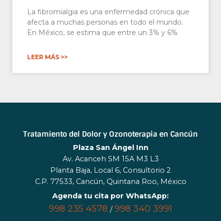
La fibromialgia es una enfermedad crónica que
afecta a muchas personas en todo el mundo.
En México, se estima que entre un 3% y 6%
LEER MÁS >>
Tratamiento del Dolor y Ozonoterapia en Cancún
Plaza San Ángel Inn
Av. Acanceh SM 15A M3 L3
Planta Baja, Local 6, Consultorio 2
C.P. 77533, Cancún, Quintana Roo, México
Agenda tu cita por WhatsApp:
998 235 4578
998 340 3991
/