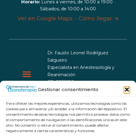
Horario:
Lunes a viernes, de 10:00 a 19:00 ·
Sábados, de 10:00 a 14:00
Ver en Google Maps
Cómo llegar →
·
Dr. Fausto Leonel Rodríguez
Salgueiro
Especialista en Anestesiología y
Reanimación
CP: 9931680
CEsp: 9999993
Gestionar consentimiento
Política de cookies
Política de privacidad
Para ofrecer las mejores experiencias, utilizamos tecnologías como las
cookies para almacenar y/o acceder a la información del dispositivo. El
consentimiento de estas tecnologías nos permitirá procesar datos como
el comportamiento de navegación o las identificaciones únicas en este
sitio. No consentir o retirar el consentimiento, puede afectar
© 2026 Tratamiento del dolor y Ozonoterapia. Todos los
negativamente a ciertas características y funciones.
derechos reservados.