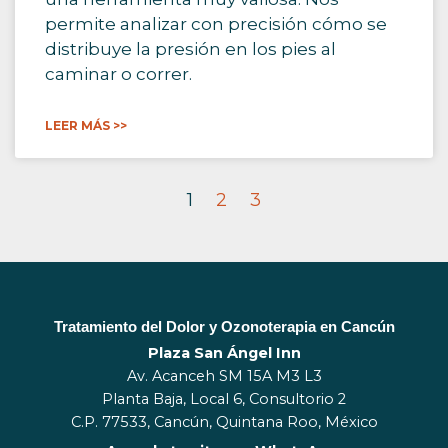
permite analizar con precisión cómo se
distribuye la presión en los pies al
caminar o correr.
LEER MÁS >>
1
2
3
Tratamiento del Dolor y Ozonoterapia en Cancún
Plaza San Ángel Inn
Av. Acanceh SM 15A M3 L3
Planta Baja, Local 6, Consultorio 2
C.P. 77533, Cancún, Quintana Roo, México