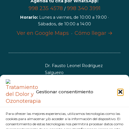
Agenda tu cita por WhatsApp:
998 235 4578
998 340 3991
/
Horario:
Lunes a viernes, de 10:00 a 19:00 ·
Sábados, de 10:00 a 14:00
Ver en Google Maps
Cómo llegar →
·
Dr. Fausto Leonel Rodríguez
Salgueiro
Especialista en Anestesiología y
Reanimación
Gestionar consentimiento
CP: 9931680
CEsp: 9999993
Política de cookies
Política de privacidad
Para ofrecer las mejores experiencias, utilizamos tecnologías como las
cookies para almacenar y/o acceder a la información del dispositivo. El
consentimiento de estas tecnologías nos permitirá procesar datos como