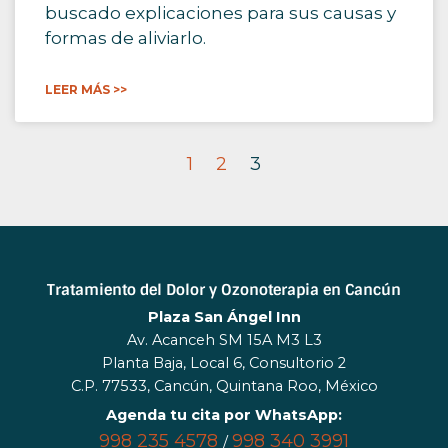
buscado explicaciones para sus causas y
formas de aliviarlo.
LEER MÁS >>
1
2
3
Tratamiento del Dolor y Ozonoterapia en Cancún
Plaza San Ángel Inn
Av. Acanceh SM 15A M3 L3
Planta Baja, Local 6, Consultorio 2
C.P. 77533, Cancún, Quintana Roo, México
Agenda tu cita por WhatsApp:
998 235 4578
998 340 3991
/