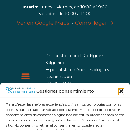
Horario:
Lunes a viernes, de 10:00 a 19:00 ·
Sábados, de 10:00 a 14:00
Ver en Google Maps
Cómo llegar →
·
Dr. Fausto Leonel Rodríguez
Salgueiro
Especialista en Anestesiología y
Reanimación
CP: 9931680
CEsp: 9999993
Gestionar consentimiento
Política de cookies
Política de privacidad
Para ofrecer las mejores experiencias, utilizamos tecnologías como las
cookies para almacenar y/o acceder a la información del dispositivo. El
consentimiento de estas tecnologías nos permitirá procesar datos como
el comportamiento de navegación o las identificaciones únicas en este
sitio. No consentir o retirar el consentimiento, puede afectar
© 2026 Tratamiento del dolor y Ozonoterapia. Todos los