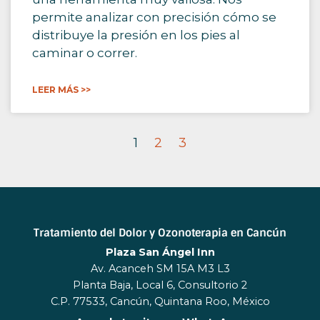
permite analizar con precisión cómo se
distribuye la presión en los pies al
caminar o correr.
LEER MÁS >>
1
2
3
Tratamiento del Dolor y Ozonoterapia en Cancún
Plaza San Ángel Inn
Av. Acanceh SM 15A M3 L3
Planta Baja, Local 6, Consultorio 2
C.P. 77533, Cancún, Quintana Roo, México