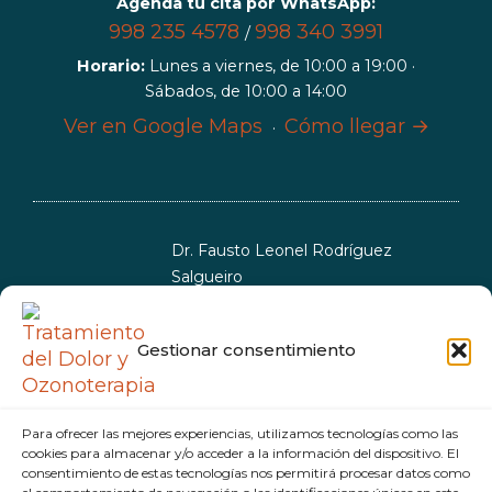
Agenda tu cita por WhatsApp:
998 235 4578
998 340 3991
/
Horario:
Lunes a viernes, de 10:00 a 19:00 ·
Sábados, de 10:00 a 14:00
Ver en Google Maps
Cómo llegar →
·
Dr. Fausto Leonel Rodríguez
Salgueiro
Especialista en Anestesiología y
Reanimación
Gestionar consentimiento
CP: 9931680
CEsp: 9999993
Política de cookies
Política de privacidad
Para ofrecer las mejores experiencias, utilizamos tecnologías como las
cookies para almacenar y/o acceder a la información del dispositivo. El
consentimiento de estas tecnologías nos permitirá procesar datos como