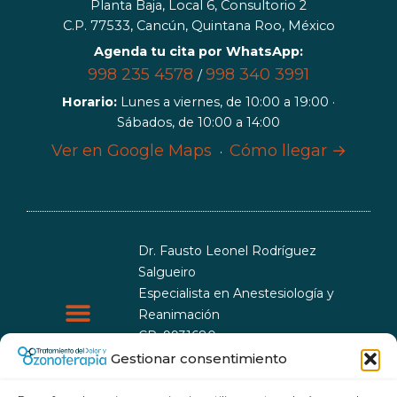
Planta Baja, Local 6, Consultorio 2
C.P. 77533, Cancún, Quintana Roo, México
Agenda tu cita por WhatsApp:
998 235 4578
998 340 3991
/
Horario:
Lunes a viernes, de 10:00 a 19:00 ·
Sábados, de 10:00 a 14:00
Ver en Google Maps
Cómo llegar →
·
Dr. Fausto Leonel Rodríguez
Salgueiro
Especialista en Anestesiología y
Reanimación
CP: 9931680
CEsp: 9999993
Gestionar consentimiento
Política de cookies
Política de privacidad