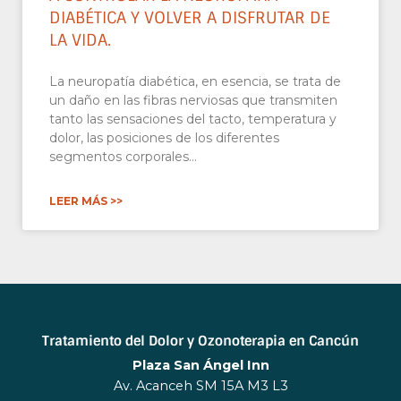
DIABÉTICA Y VOLVER A DISFRUTAR DE
LA VIDA.
La neuropatía diabética, en esencia, se trata de
un daño en las fibras nerviosas que transmiten
tanto las sensaciones del tacto, temperatura y
dolor, las posiciones de los diferentes
segmentos corporales…
LEER MÁS >>
Tratamiento del Dolor y Ozonoterapia en Cancún
Plaza San Ángel Inn
Av. Acanceh SM 15A M3 L3